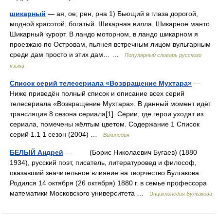
шикарный
— ая, ое; рен, рна 1) Бьющий в глаза дорогой,
модной красотой; богатый. Шикарная вилла. Шикарное манто.
Шикарный курорт. В ландо моторном, в ландо шикарном я
проезжаю по Островам, пьянея встречным лицом вульгарным
среди дам просто и этих дам… …
Популярный словарь русского
языка
Список серий телесериала «Возвращение Мухтара»
—
Ниже приведён полный список и описание всех серий
телесериала «Возвращение Мухтара». В данный момент идёт
трансляция 8 сезона сериала[1]. Серии, где герои уходят из
сериала, помечены жёлтым цветом. Содержание 1 Список
серий 1.1 1 сезон (2004) …
Википедия
БЕЛЫЙ Андрей
— (Борис Николаевич Бугаев) (1880
1934), русский поэт, писатель, литературовед и философ,
оказавший значительное влияние на творчество Булгакова.
Родился 14 октября (26 октября) 1880 г. в семье профессора
математики Московского университета …
Энциклопедия Булгакова